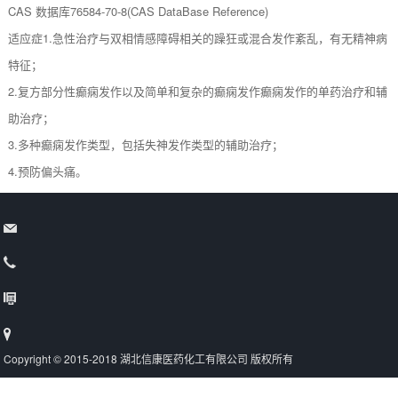
CAS 数据库
76584-70-8(CAS DataBase Reference)
适应症
1.急性治疗与双相情感障碍相关的躁狂或混合发作紊乱，有无精神病
特征；
2.复方部分性癫痫发作以及简单和复杂的癫痫发作癫痫发作的单药治疗和辅
助治疗；
3.多种癫痫发作类型，包括失神发作类型的辅助治疗；
4.预防偏头痛。
Copyright © 2015-2018 湖北信康医药化工有限公司 版权所有