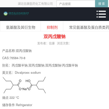
湖北信康医药化工有限公司
搜 索
氨基酸及其衍生物
抑制剂
常见氨基酸及蛋白质类
双丙戊酸钠
发布者：信康
浏览次数：
产品名称:双丙戊酸钠
CAS:76584-70-8
别名：丙戊酸半钠;双丙戊酸钠;双丙戊酸钠/丙戊酸半钠
英文名：Divalproex sodium
熔点
222 °C
储存条件
Refrigerator