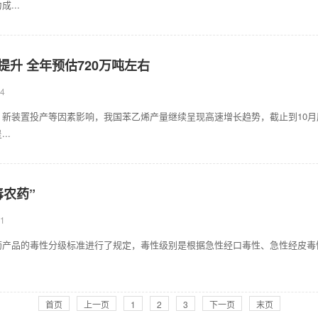
...
升 全年预估720万吨左右
4
升，新装置投产等因素影响，我国苯乙烯产量继续呈现高速增长趋势，截止到10月底
..
毒农药”
1
药产品的毒性分级标准进行了规定，毒性级别是根据急性经口毒性、急性经皮毒
首页
上一页
1
2
3
下一页
末页