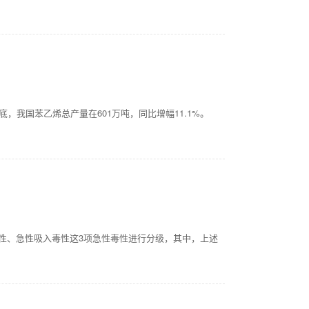
，我国苯乙烯总产量在601万吨，同比增幅11.1%。
性、急性吸入毒性这3项急性毒性进行分级，其中，上述