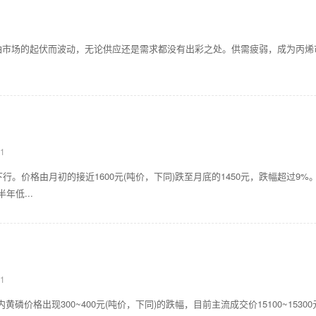
油市场的起伏而波动，无论供应还是需求都没有出彩之处。供需疲弱，成为丙烯
1
行。价格由月初的接近1600元(吨价，下同)跌至月底的1450元，跌幅超过9%
年低...
1
内黄磷价格出现300~400元(吨价，下同)的跌幅，目前主流成交价15100~15