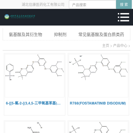
湖北信康医药化工有限公司
搜 索
氨基酸及其衍生物
抑制剂
常见氨基酸及蛋白质类药
主页
>
产品中心
>
6-[[5-氟-2-[(3,4,5-三甲氧基苯基)氨基]-4-嘧啶基]氨基
R788(FOSTAMATINIB DISODIUM)