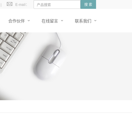
|
E-mail：
搜 索
合作伙伴
在线留言
联系我们