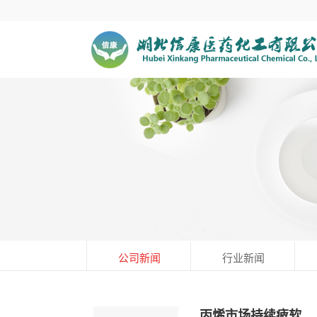
公司新闻
行业新闻
丙烯市场持续疲软